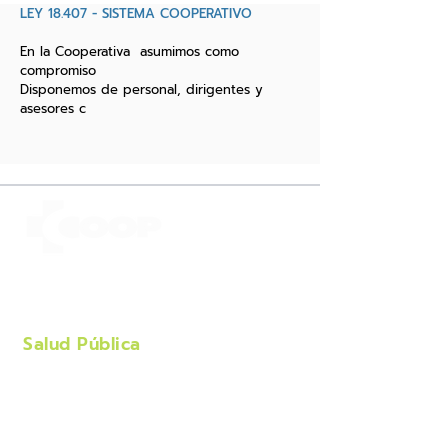
LEY 18.407 - SISTEMA COOPERATIVO
En la Cooperativa asumimos como
compromiso
Disponemos de personal, dirigentes y
asesores c
Cooperativa
de Consu
mo
Salud Pública
Carlos Roxlo 1483 - CP. 11200
Tels. (+598)
2400.9226 - 29
Línea gratuita:
0800.1801
E-Mail:
cosap@adinet.com.uy